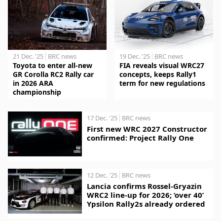
21 Dec. '25
BRC news
19 Dec. '25
BRC news
Toyota to enter all-new
FIA reveals visual WRC27
GR Corolla RC2 Rally car
concepts, keeps Rally1
in 2026 ARA
term for new regulations
championship
17 Dec. '25
BRC news
First new WRC 2027 Constructor
confirmed: Project Rally One
12 Dec. '25
BRC news
Lancia confirms Rossel-Gryazin
WRC2 line-up for 2026; ‘over 40’
Ypsilon Rally2s already ordered