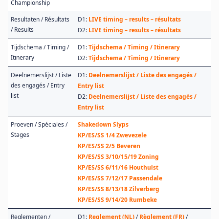
Championship
Resultaten / Résultats
D1:
LIVE timing – results – résultats
/ Results
D2:
LIVE timing – results – résultats
Tijdschema / Timing /
D1:
Tijdschema / Timing / Itinerary
Itinerary
D2:
Tijdschema / Timing / Itinerary
Deelnemerslijst / Liste
D1:
Deelnemerslijst / Liste des engagés /
des engagés / Entry
Entry list
list
D2:
Deelnemerslijst / Liste des engagés /
Entry list
Proeven / Spéciales /
Shakedown Slyps
Stages
KP/ES/SS 1/4 Zwevezele
KP/ES/SS 2/5 Beveren
KP/ES/SS 3/10/15/19 Zoning
KP/ES/SS 6/11/16 Houthulst
KP/ES/SS 7/12/17 Passendale
KP/ES/SS 8/13/18 Zilverberg
KP/ES/SS 9/14/20 Rumbeke
Reglementen /
D1:
Reglement (NL)
/
Règlement (FR)
/