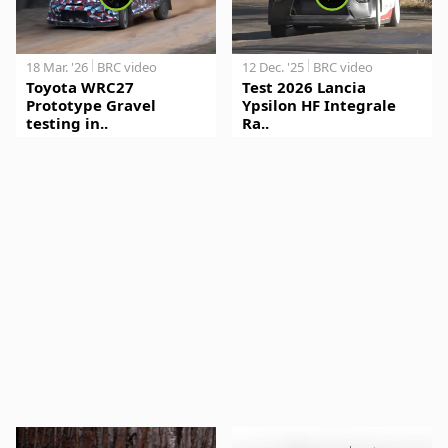
18 Mar. '26
BRC video
12 Dec. '25
BRC video
Toyota WRC27
Test 2026 Lancia
Prototype Gravel
Ypsilon HF Integrale
testing in..
Ra..