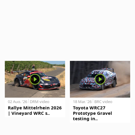
02 Aug. '26
DRM video
18 Mar. '26
BRC video
Rallye Mittelrhein 2026
Toyota WRC27
| Vineyard WRC s..
Prototype Gravel
testing in..