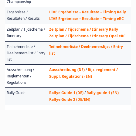
Championship
Ergebnisse /
LIVE Ergebnisse – Resultate – Timing Rally
Resultaten / Results
LIVE Ergebnisse – Resultate – Timing eRC
Zeitplan / Tijdschema /
Zeitplan / Tijdschema / Itinerary Rally
Itinerary
Zeitplan / Tijdschema / Itinerary Opel eRC
Teilnehmerliste /
Teilnehmerliste / Deelnemerslijst / Entry
Deelnemerslijst / Entry
list
list
Ausschreibung /
Ausschreibung (DE)
/
Bijz. reglement /
Reglementen /
Suppl. Regulations (EN)
Regulations
Rally Guide
Rallye Guide 1 (DE)
/
Rally guide 1 (EN)
Rallye Guide 2 (DE/EN)