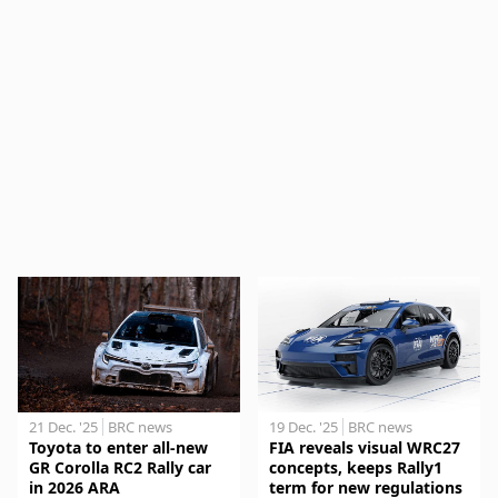
21 Dec. '25
BRC news
19 Dec. '25
BRC news
Toyota to enter all-new
FIA reveals visual WRC27
GR Corolla RC2 Rally car
concepts, keeps Rally1
in 2026 ARA
term for new regulations