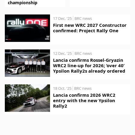
championship
17 Dec. '25
BRC news
First new WRC 2027 Constructor
confirmed: Project Rally One
12 Dec. '25
BRC news
Lancia confirms Rossel-Gryazin
WRC2 line-up for 2026; ‘over 40’
Ypsilon Rally2s already ordered
18 Oct. '25
BRC news
Lancia confirms 2026 WRC2
entry with the new Ypsilon
Rally2